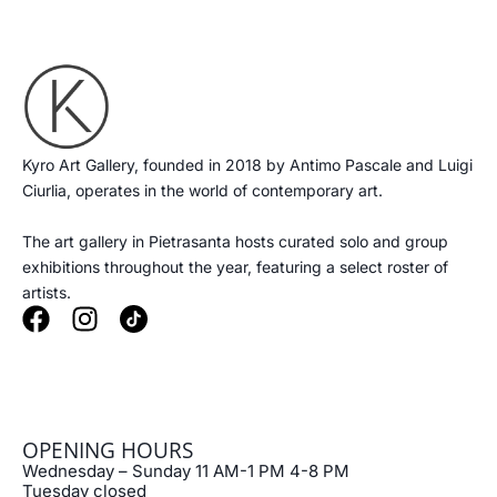
Kyro Art Gallery, founded in 2018 by Antimo Pascale and Luigi
Ciurlia, operates in the world of contemporary art.
The art gallery in Pietrasanta hosts curated solo and group
exhibitions throughout the year, featuring a select roster of
artists.
F
I
a
n
c
s
e
t
b
a
OPENING HOURS
o
g
Wednesday – Sunday 11 AM-1 PM 4-8 PM
o
r
Tuesday closed