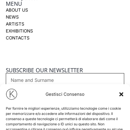
k
a
MENU
m
ABOUT US
NEWS
ARTISTS
EXHIBITIONS
CONTACTS
SUBSCRIBE OUR NEWSLETTER
Nome
e
Cognome
Email
Gestisci Consenso
Phone
Per fornire le migliori esperienze, utilizziamo tecnologie come i cookie
per memorizzare e/o accedere alle informazioni del dispositivo. Il
consenso a queste tecnologie ci permetterà di elaborare dati come il
comportamento di navigazione o ID unici su questo sito. Non
GDPR
I accept
Privacy Policy
of this website
acconsentire o ritirare il consenso può influire negativamente su alcune