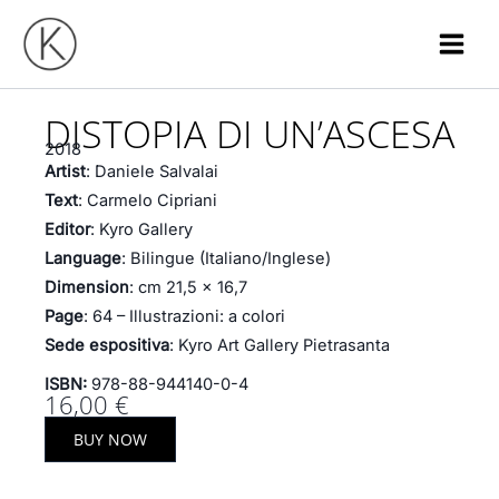
Skip
to
content
DISTOPIA DI UN’ASCESA
2018
Artist
: Daniele Salvalai
Text
: Carmelo Cipriani
Editor
: Kyro Gallery
Language
: Bilingue (Italiano/Inglese)
Dimension
: cm 21,5 x 16,7
Page
: 64 – Illustrazioni: a colori
Sede
espositiva
: Kyro Art Gallery Pietrasanta
ISBN:
978-88-944140-0-4
16,00
€
BUY NOW