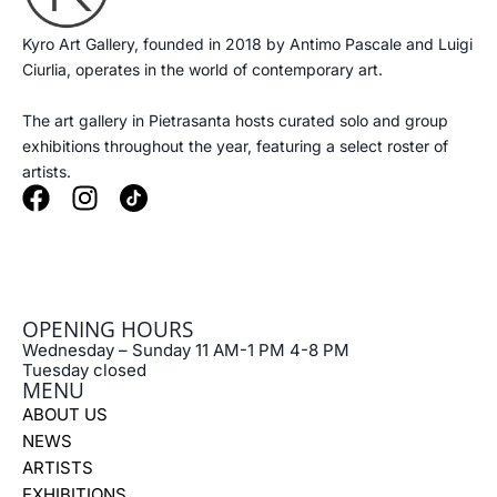
Kyro Art Gallery, founded in 2018 by Antimo Pascale and Luigi
Ciurlia, operates in the world of contemporary art.
The art gallery in Pietrasanta hosts curated solo and group
exhibitions throughout the year, featuring a select roster of
artists.
F
I
a
n
c
s
e
t
b
a
OPENING HOURS
o
g
Wednesday – Sunday 11 AM-1 PM 4-8 PM
o
r
Tuesday closed
k
a
MENU
m
ABOUT US
NEWS
ARTISTS
EXHIBITIONS