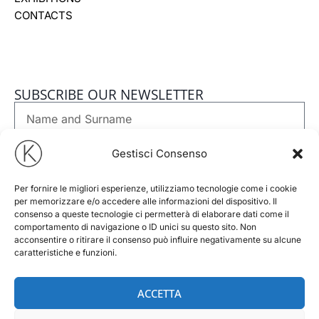
CONTACTS
SUBSCRIBE OUR NEWSLETTER
Nome
e
Cognome
Email
Gestisci Consenso
Per fornire le migliori esperienze, utilizziamo tecnologie come i cookie
Phone
per memorizzare e/o accedere alle informazioni del dispositivo. Il
consenso a queste tecnologie ci permetterà di elaborare dati come il
comportamento di navigazione o ID unici su questo sito. Non
GDPR
I accept
Privacy Policy
of this website
acconsentire o ritirare il consenso può influire negativamente su alcune
caratteristiche e funzioni.
Newsletter
I consent to receiving the newsletter under the terms set
out in the Privacy Policy.
ACCETTA
SUBSCRIBE