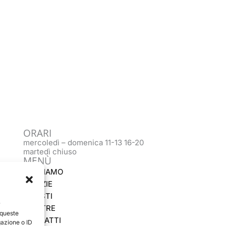
ORARI
mercoledì – domenica 11-13 16-20
martedì chiuso
MENÙ
CHI SIAMO
NOTIZIE
ARTISTI
r
MOSTRE
 queste
CONTATTI
gazione o ID