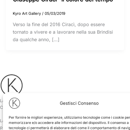
Kyro Art Gallery
/
05/03/2019
Verso la fine del 2016 Ciracì, dopo essere
tornato a vivere e a lavorare nella sua Brindisi
da qualche anno, […]
La Kyro Art Gallery, fondata nel 2018 da Antimo Pascale e Luigi
Gestisci Consenso
Ciurlia, opera nel mondo dell’arte contemporanea.
Per fornire le migliori esperienze, utilizziamo tecnologie come i cookie pe
La galleria d’arte di Pietrasanta ospita ogni anno mostre
memorizzare e/o accedere alle informazioni del dispositivo. Il consenso a
personali e collettive distillate e concentrate attorno a una
tecnologie ci permetterà di elaborare dati come il comportamento di navi