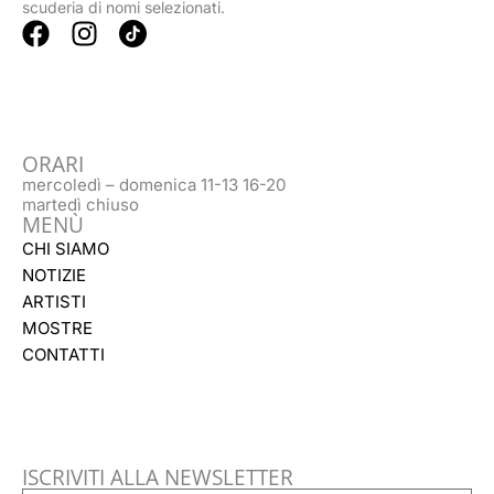
scuderia di nomi selezionati.
F
I
a
n
c
s
e
t
b
a
ORARI
o
g
mercoledì – domenica 11-13 16-20
o
r
martedì chiuso
k
a
MENÙ
m
CHI SIAMO
NOTIZIE
ARTISTI
MOSTRE
CONTATTI
ISCRIVITI ALLA NEWSLETTER