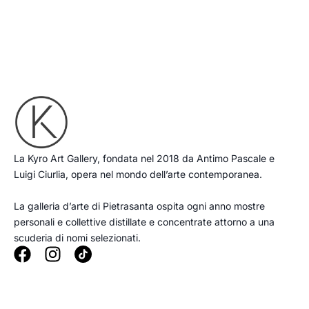
La Kyro Art Gallery, fondata nel 2018 da Antimo Pascale e
Luigi Ciurlia, opera nel mondo dell’arte contemporanea.
La galleria d’arte di Pietrasanta ospita ogni anno mostre
personali e collettive distillate e concentrate attorno a una
scuderia di nomi selezionati.
F
I
a
n
c
s
e
t