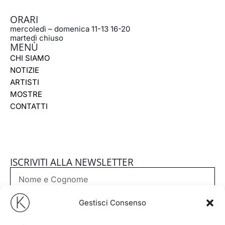
b
a
ORARI
o
g
mercoledì – domenica 11-13 16-20
o
r
martedì chiuso
k
a
MENÙ
m
CHI SIAMO
NOTIZIE
ARTISTI
MOSTRE
CONTATTI
ISCRIVITI ALLA NEWSLETTER
Nome
e
Cognome
Email
Gestisci Consenso