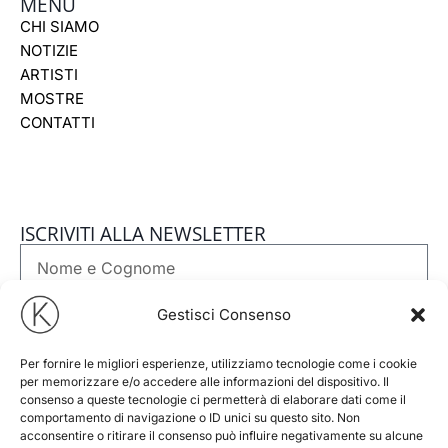
k
a
MENÙ
m
CHI SIAMO
NOTIZIE
ARTISTI
MOSTRE
CONTATTI
ISCRIVITI ALLA NEWSLETTER
Nome
e
Cognome
Email
Gestisci Consenso
Per fornire le migliori esperienze, utilizziamo tecnologie come i cookie
Telefono
per memorizzare e/o accedere alle informazioni del dispositivo. Il
consenso a queste tecnologie ci permetterà di elaborare dati come il
comportamento di navigazione o ID unici su questo sito. Non
GDPR
Accetto la
Privacy Policy
del sito web
acconsentire o ritirare il consenso può influire negativamente su alcune