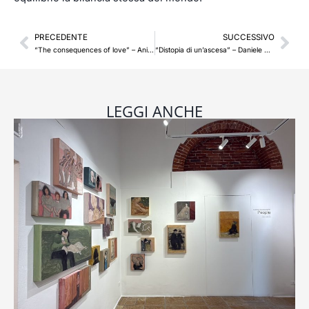
Precedente
Suc
PRECEDENTE
SUCCESSIVO
“The consequences of love” – Anila Rubiku
“Distopia di un’ascesa” – Daniele Salvalai
LEGGI ANCHE