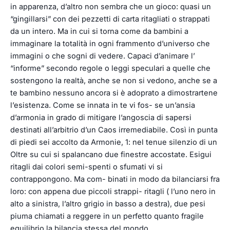
in apparenza, d’altro non sembra che un gioco: quasi un
“gingillarsi” con dei pezzetti di carta ritagliati o strappati
da un intero. Ma in cui si torna come da bambini a
immaginare la totalità in ogni frammento d’universo che
immagini o che sogni di vedere. Capaci d’animare l’
“informe” secondo regole o leggi speculari a quelle che
sostengono la realtà, anche se non si vedono, anche se a
te bambino nessuno ancora si è adoprato a dimostrartene
l’esistenza. Come se innata in te vi fos- se un’ansia
d’armonia in grado di mitigare l’angoscia di sapersi
destinati all’arbitrio d’un Caos irremediabile. Così in punta
di piedi sei accolto da Armonie, 1: nel tenue silenzio di un
Oltre su cui si spalancano due finestre accostate. Esigui
ritagli dai colori semi-spenti o sfumati vi si
contrappongono. Ma com- binati in modo da bilanciarsi fra
loro: con appena due piccoli strappi- ritagli ( l’uno nero in
alto a sinistra, l’altro grigio in basso a destra), due pesi
piuma chiamati a reggere in un perfetto quanto fragile
equilibrio la bilancia stessa del mondo.