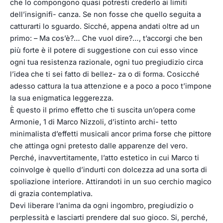
che lo compongono quasi potresti crederlo ai limiti
dell’insignifi- canza. Se non fosse che quello seguita a
catturarti lo sguardo. Sicché, appena andati oltre ad un
primo: – Ma cos’è?… Che vuol dire?…, t’accorgi che ben
più forte è il potere di suggestione con cui esso vince
ogni tua resistenza razionale, ogni tuo pregiudizio circa
l’idea che ti sei fatto di bellez- za o di forma. Cosicché
adesso cattura la tua attenzione e a poco a poco t’impone
la sua enigmatica leggerezza.
È questo il primo effetto che ti suscita un’opera come
Armonie, 1 di Marco Nizzoli, d’istinto archi- tetto
minimalista d’effetti musicali ancor prima forse che pittore
che attinga ogni pretesto dalle apparenze del vero.
Perché, inavvertitamente, l’atto estetico in cui Marco ti
coinvolge è quello d’indurti con dolcezza ad una sorta di
spoliazione interiore. Attirandoti in un suo cerchio magico
di grazia contemplativa.
Devi liberare l’anima da ogni ingombro, pregiudizio o
perplessità e lasciarti prendere dal suo gioco. Si, perché,