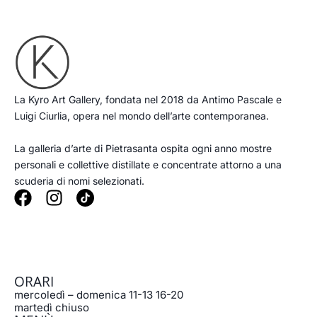
La Kyro Art Gallery, fondata nel 2018 da Antimo Pascale e
Luigi Ciurlia, opera nel mondo dell’arte contemporanea.
La galleria d’arte di Pietrasanta ospita ogni anno mostre
personali e collettive distillate e concentrate attorno a una
scuderia di nomi selezionati.
F
I
a
n
c
s
e
t
b
a
ORARI
o
g
mercoledì – domenica 11-13 16-20
o
r
martedì chiuso