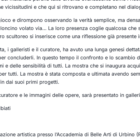
he vicissitudini e che qui si ritrovano e completano nel dial
gioco e dirompono osservando la verità semplice, ma densa di
loncino volato via… La loro presenza coglie qualcosa che si r
ro scultoreo si inserisce come una riflessione già presente i
sta, i galleristi e il curatore, ha avuto una lunga genesi dett
 per concluderli. In questo tempo il confronto e lo scambio 
i e delle sensibilità di tutti. La mostra che si inaugura acqu
o per tutti. La mostra è stata composta e ultimata avendo se
n dai suoi primi progetti.
l curatore e le immagini delle opere, sarà presentato in galle
biati
zione artistica presso l’Accademia di Belle Arti di Urbino 