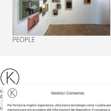
PEOPLE
La Kyro Art Gallery, fondata nel 2018 da Antimo Pascale e Luigi
Gestisci Consenso
Ciurlia, opera nel mondo dell’arte contemporanea.
Per fornire le migliori esperienze, utilizziamo tecnologie come i cookie pe
La galleria d’arte di Pietrasanta ospita ogni anno mostre
memorizzare e/o accedere alle informazioni del dispositivo. Il consenso a