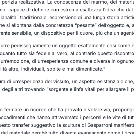
perizia realizzativa. La conoscenza del marmo, dei materia
no, capace di definire con estrema esattezza l’idea che dal 
analità” tradizionale, espressione di una lunga storia artistica
he si allontana dalla concretezza “pesante” dell’oggetto e
ente sensibile, un dispositivo per il cuore, più che un agente
rodurre pedissequamente un oggetto esattamente così come è 
anto tutto sia fedele al vero, al contrario questo riscontro 
i un’emozione, di un’esperienza comune e diversa in ognuno 
ità altre, individuali, sopite e mai dimenticate.”
tura di un’esperienza del vissuto, un aspetto esistenziale che,
o degli altri trovando “sorgente e linfa vitali per allargare i
luto fermare un ricordo che ha provato a volare via, propo
ccadimenti che hanno attraversato i percorsi e le vite di tutti
questo transfer suggestivo la scultura di Gasparroni manifesta
 del materiale perché tutto diventa evanescente come i ricord