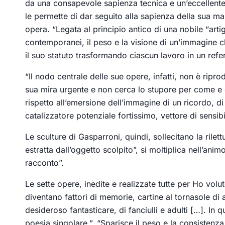
da una consapevole sapienza tecnica e un’eccellente 
le permette di dar seguito alla sapienza della sua ma
opera. “Legata al principio antico di una nobile “artigi
contemporanei, il peso e la visione di un’immagine c
il suo statuto trasformando ciascun lavoro in un refer
“Il nodo centrale delle sue opere, infatti, non è rip
sua mira urgente e non cerca lo stupore per come e qu
rispetto all’emersione dell’immagine di un ricordo, d
catalizzatore potenziale fortissimo, vettore di sensibil
Le sculture di Gasparroni, quindi, sollecitano la rilet
estratta dall’oggetto scolpito”, si moltiplica nell’anim
racconto”.
Le sette opere, inedite e realizzate tutte per Ho vo
diventano fattori di memorie, cartine al tornasole di a
desideroso fantasticare, di fanciulli e adulti […]. In 
poesia singolare.”. “Sparisce il peso e la consistenza