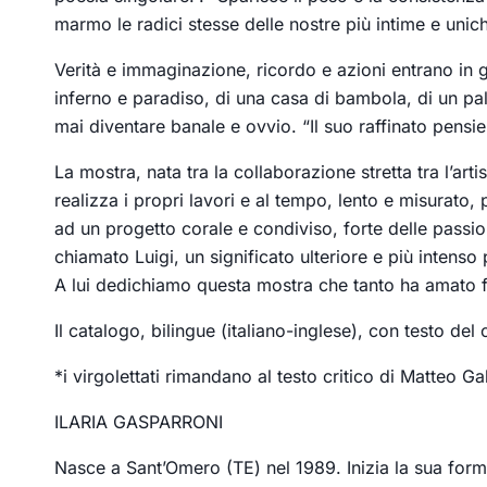
marmo le radici stesse delle nostre più intime e unic
Verità e immaginazione, ricordo e azioni entrano in 
inferno e paradiso, di una casa di bambola, di un pal
mai diventare banale e ovvio. “Il suo raffinato pensie
La mostra, nata tra la collaborazione stretta tra l’arti
realizza i propri lavori e al tempo, lento e misurato,
ad un progetto corale e condiviso, forte delle passion
chiamato Luigi, un significato ulteriore e più intens
A lui dedichiamo questa mostra che tanto ha amato fi
Il catalogo, bilingue (italiano-inglese), con testo de
*i virgolettati rimandano al testo critico di Matteo Gal
ILARIA GASPARRONI
Nasce a Sant’Omero (TE) nel 1989. Inizia la sua forma