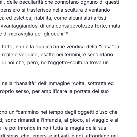
li, delle peculiarità che connotano ognuno di questi
pensiero si trasferisce nella scultura diventando
 ed estetica, riabilita, come alcuni altri artisti
, avvantaggiandosi di una consapevolezza forte, muta
 di meraviglia per gli occhi”*.
fatto, non è la duplicazione veridica della “cosa” la
reale e veridico, esatto nei termini, è secondario
di noi che, però, nell’oggetto-scultura trova un
 nella “banalità” dell’immagine “colta, sottratta ed
l proprio senso, per amplificare la portata del suo
ngono un “cammino nel tempo degli oggetti d’uso che
; sono rimandi all’infanzia, al gioco, al viaggio e al
 (e poi infonde in noi) tutta la magia della sua
i stessi che, emersi e attivati in noi, affondano nel