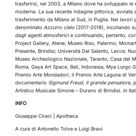
trasferirsi, nel 2003, a Milano dove ha sviluppato le ri
moderna. La sua recente indagine pittorica, avviata a 
trasferimento da Milano al Sud, in Puglia. Nei lavori p
denominato
Azzurro cielo
(2017-2018), incollando su 
dagli agenti atmosferici e continuando, pertanto, con 
Project Gallery, Atene; Museo Riso, Palermo; Momart
Presente, Brindisi; Università Del Salento, Lecce; Nu
Museo Archeologico Nazionale, Taranto; Casa del Ma
Roma; Gaya Art Space, Bali, Indonesia; Mya Lurgo Galle
Premio Arte Mondadori, il Premio Arte Laguna di Venez
documentario
Sigmund Freud, Il grande pensatore
, 
Artistico Musicale Simone – Durano di Brindisi. In It
INFO
Giuseppe Ciracì | Apotheca
A cura di Antonello Tolve e Luigi Bravi