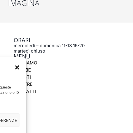
IMAGINA
ORARI
mercoledì – domenica 11-13 16-20
martedì chiuso
MENÙ
CHI SIAMO
NOTIZIE
ARTISTI
r
MOSTRE
 queste
CONTATTI
gazione o ID
EFERENZE