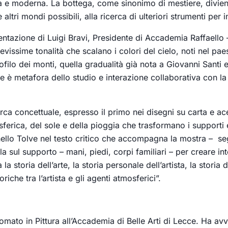
antica e moderna. La bottega, come sinonimo di mestiere, div
ri mondi possibili, alla ricerca di ulteriori strumenti per in
entazione di Luigi Bravi, Presidente di Accademia Raffaello 
lievissime tonalità che scalano i colori del cielo, noti nel pae
lo dei monti, quella gradualità già nota a Giovanni Santi e p
’arte è metafora dello studio e interazione collaborativa con l
ricerca concettuale, espresso il primo nei disegni su carta e 
sferica, del sole e della pioggia che trasformano i supporti e
lo Tolve nel testo critico che accompagna la mostra – segue
la sul supporto – mani, piedi, corpi familiari – per creare i
 storia dell’arte, la storia personale dell’artista, la storia
che tra l’artista e gli agenti atmosferici”.
plomato in Pittura all’Accademia di Belle Arti di Lecce. Ha av