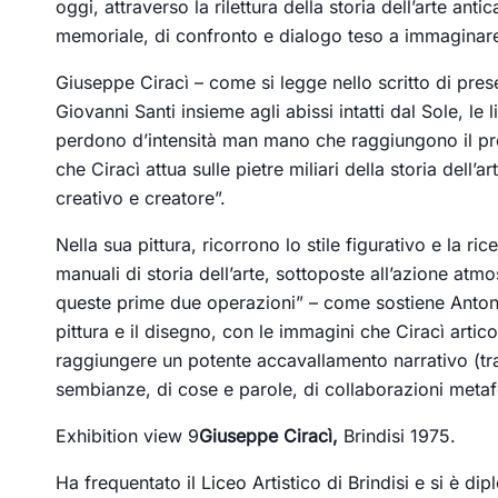
oggi, attraverso la rilettura della storia dell’arte 
memoriale, di confronto e dialogo teso a immaginare alt
Giuseppe Ciracì – come si legge nello scritto di pres
Giovanni Santi insieme agli abissi intatti dal Sole, le 
perdono d’intensità man mano che raggiungono il profi
che Ciracì attua sulle pietre miliari della storia dell
creativo e creatore”.
Nella sua pittura, ricorrono lo stile figurativo e la 
manuali di storia dell’arte, sottoposte all’azione atmo
queste prime due operazioni” – come sostiene Antonel
pittura e il disegno, con le immagini che Ciracì artico
raggiungere un potente accavallamento narrativo (tra la
sembianze, di cose e parole, di collaborazioni metafori
Exhibition view 9
Giuseppe Ciracì,
Brindisi 1975.
Ha frequentato il Liceo Artistico di Brindisi e si è di