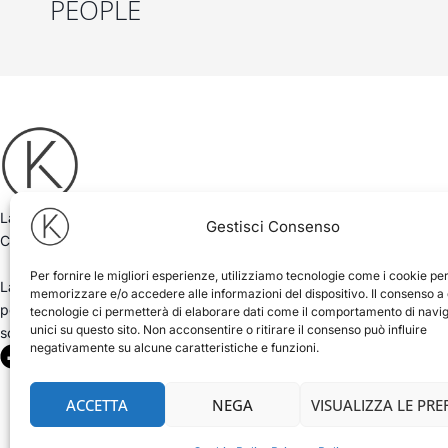
PEOPLE
La Kyro Art Gallery, fondata nel 2018 da Antimo Pascale e Luigi
Gestisci Consenso
Ciurlia, opera nel mondo dell’arte contemporanea.
Per fornire le migliori esperienze, utilizziamo tecnologie come i cookie pe
La galleria d’arte di Pietrasanta ospita ogni anno mostre
memorizzare e/o accedere alle informazioni del dispositivo. Il consenso a
personali e collettive distillate e concentrate attorno a una
tecnologie ci permetterà di elaborare dati come il comportamento di navi
unici su questo sito. Non acconsentire o ritirare il consenso può influire
scuderia di nomi selezionati.
F
negativamente su alcune caratteristiche e funzioni.
I
a
n
c
s
ACCETTA
NEGA
VISUALIZZA LE PR
e
t