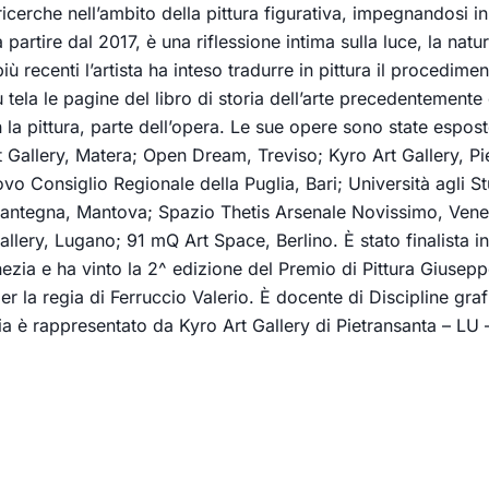
cerche nell’ambito della pittura figurativa, impegnandosi in un
partire dal 2017, è una riflessione intima sulla luce, la natu
iù recenti l’artista ha inteso tradurre in pittura il procedim
tela le pagine del libro di storia dell’arte precedentemente
la pittura, parte dell’opera. Le sue opere sono state esposte
 Gallery, Matera; Open Dream, Treviso; Kyro Art Gallery, P
ovo Consiglio Regionale della Puglia, Bari; Università agli 
ntegna, Mantova; Spazio Thetis Arsenale Novissimo, Venez
ry, Lugano; 91 mQ Art Space, Berlino. È stato finalista in d
ia e ha vinto la 2^ edizione del Premio di Pittura Giuseppe 
per la regia di Ferruccio Valerio. È docente di Discipline gra
alia è rappresentato da Kyro Art Gallery di Pietransanta – LU