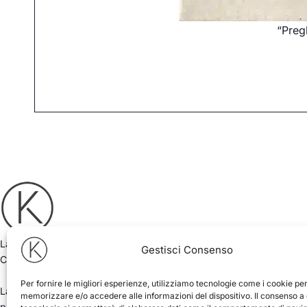
“Preg
La Kyro Art Gallery, fondata nel 2018 da Antimo Pascale e Luigi
Gestisci Consenso
Ciurlia, opera nel mondo dell’arte contemporanea.
Per fornire le migliori esperienze, utilizziamo tecnologie come i cookie pe
La galleria d’arte di Pietrasanta ospita ogni anno mostre
memorizzare e/o accedere alle informazioni del dispositivo. Il consenso a
personali e collettive distillate e concentrate attorno a una