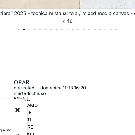
hiera” 2025 - tecnica mista su tela / mixed media canvas -
x 40
ORARI
mercoledì – domenica 11-13 16-20
martedì chiuso
MENÙ
CHI SIAMO
NOTIZIE
ARTISTI
r
MOSTRE
 queste
CONTATTI